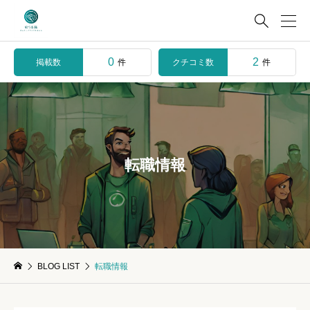

0
2
掲載数
クチコミ数
件
件
転職情報
BLOG LIST
転職情報