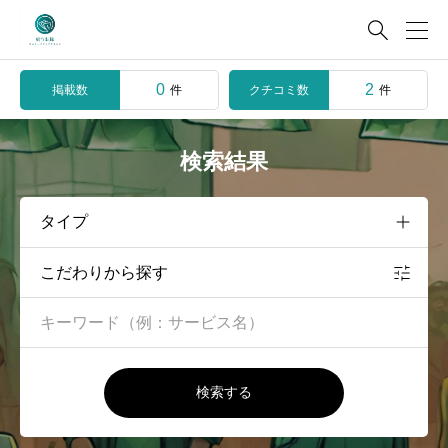

0
2
掲載数
クチコミ数
件
件
検索結果
こだわりから探す
検索する