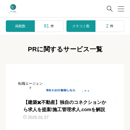

91
2
掲載数
クチコミ数
件
件
PRに関するサービス一覧
転職エージェン
ト
【建築✖️不動産】独自のコネクションか
ら求人を提案!施工管理求人.comを解説
2025.01.27