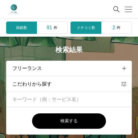

91
2
掲載数
クチコミ数
件
件
検索結果
こだわりから探す
検索する