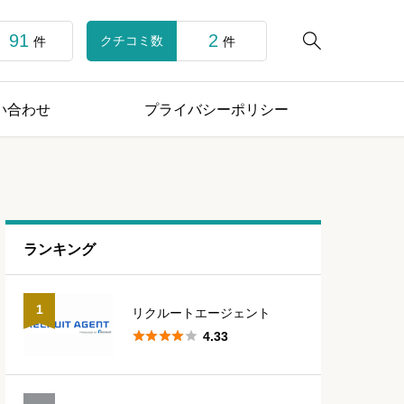
91
2

クチコミ数
件
件
い合わせ
プライバシーポリシー
ランキング
1
リクルートエージェント





4.33