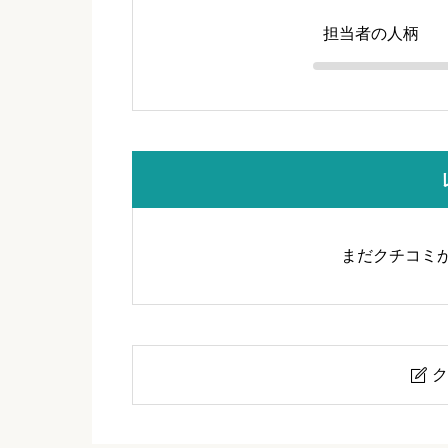
担当者の人柄
まだクチコミ
ク

Furien