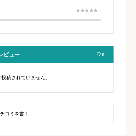





-
レビュー
0

が投稿されていません。
チコミを書く