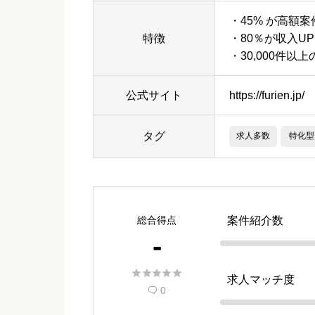
・45% が高額案
特徴
・80％が収入UP
・30,000件以
公式サイト
https://furien.jp/
タグ
求人多数
特化型
総合得点
案件紹介数
-





求人マッチ度
0
