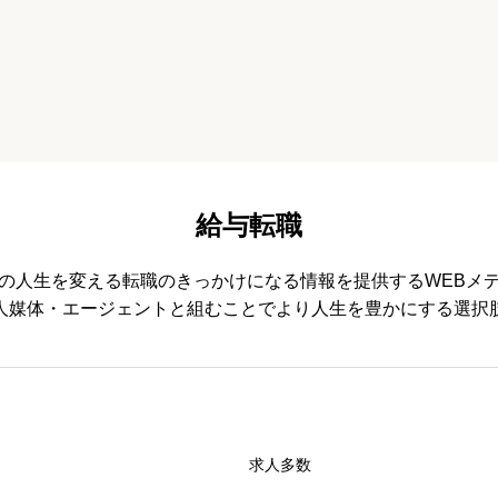
給与転職
の人生を変える転職のきっかけになる情報を提供するWEBメ
人媒体・エージェントと組むことでより人生を豊かにする選択
必須



求人多数
必須