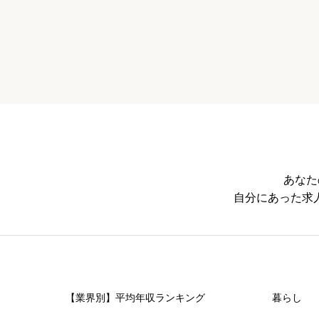
ニックネーム
必須
※本名や誤解される名前はご遠慮ください
あなた
自分にあった求
案件紹介数


星の数をお選びください
【業界別】平均年収ランキング
暮らし
求人マッチ度