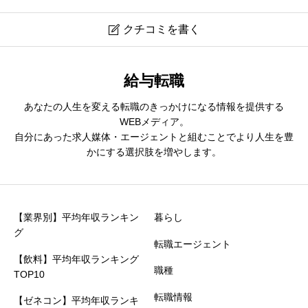
クチコミを書く

REMEDY
給与転職
あなたの人生を変える転職のきっかけになる情報を提供する
ニックネーム
必須
WEBメディア。
自分にあった求人媒体・エージェントと組むことでより人生を豊
かにする選択肢を増やします。
※本名や誤解される名前はご遠慮ください
【業界別】平均年収ランキン
暮らし
グ
転職エージェント
案件紹介数
必須
【飲料】平均年収ランキング
職種
TOP10





星の数をお選びください
転職情報
【ゼネコン】平均年収ランキ