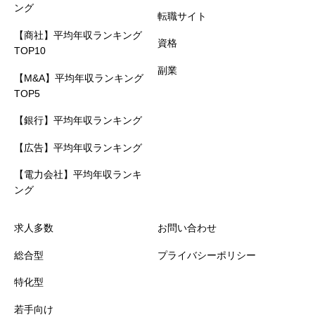
ング
転職サイト
【商社】平均年収ランキング
求人マッチ度
必須
資格
TOP10
副業





星の数をお選びください
【M&A】平均年収ランキング
TOP5
【銀行】平均年収ランキング
担当者の人柄
必須
【広告】平均年収ランキング





星の数をお選びください
【電力会社】平均年収ランキ
ング
求人多数
お問い合わせ
レビュータイトル
必須
総合型
プライバシーポリシー
特化型
若手向け