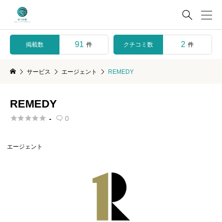

91
2
掲載数
クチコミ数
件
件
サービス
エージェント
REMEDY
REMEDY





-
0

エージェント