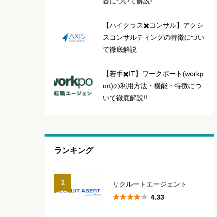
容について解説!
【ハイクラス✖️コンサル】アクシ
スコンサルティングの特徴につい
て徹底解説
【若手✖️IT】ワークポート(workp
ort)の利用方法・機能・特徴につ
いて徹底解説!!
ランキング
1
リクルートエージェント





4.33