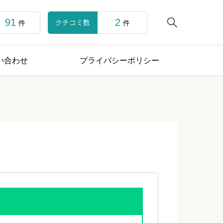
91
2

クチコミ数
件
件
い合わせ
プライバシーポリシー