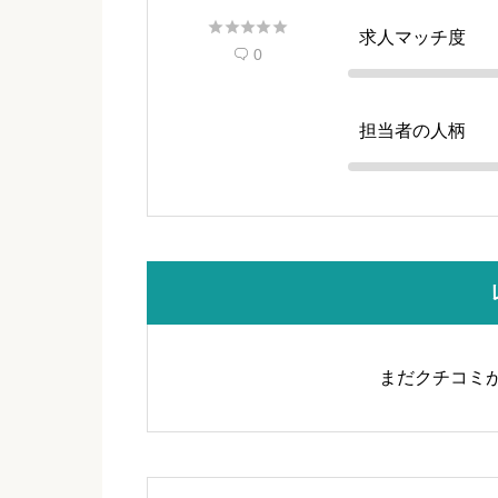





求人マッチ度
0

担当者の人柄
まだクチコミ