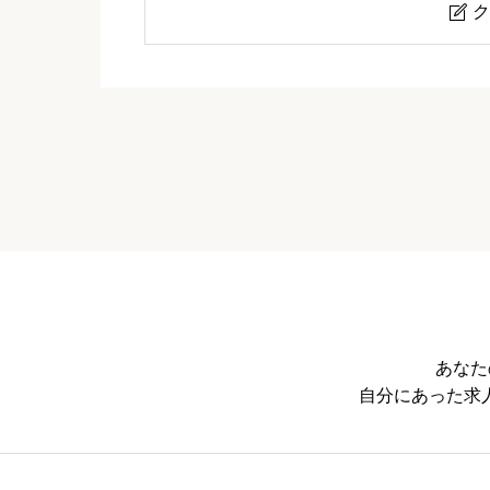
ク

ドライバーズワーク
ニックネーム
必須
※本名や誤解される名前はご遠慮ください
あなた
自分にあった求
案件紹介数


星の数をお選びください