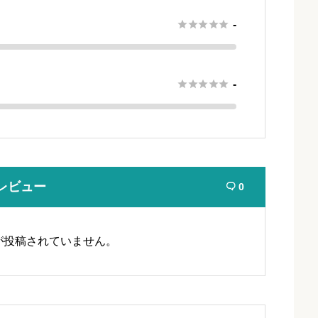





-





-
レビュー
0

が投稿されていません。