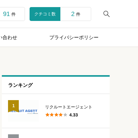
91
2

クチコミ数
件
件
い合わせ
プライバシーポリシー
ランキング
1
リクルートエージェント





4.33