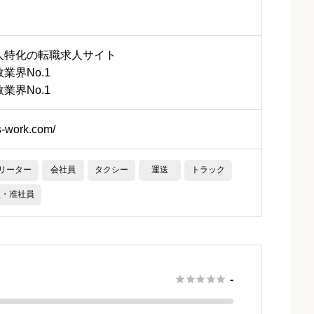
人特化の転職求人サイト
業界No.1
業界No.1
rs-work.com/
リーター
会社員
タクシー
運送
トラック
員・准社員





-