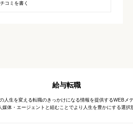
チコミを書く
給与転職
の人生を変える転職のきっかけになる情報を提供するWEBメ
人媒体・エージェントと組むことでより人生を豊かにする選択
必須


