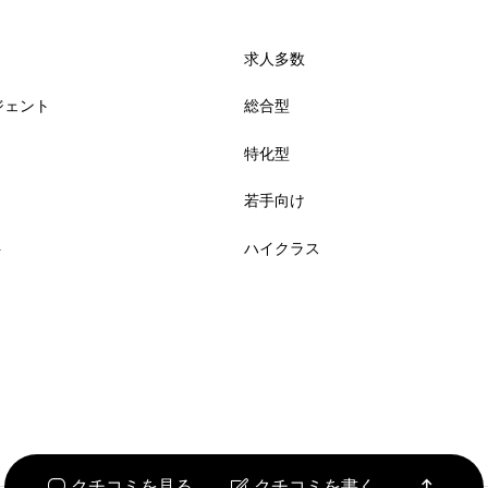
求人多数
必須
ジェント
総合型



特化型
若手向け
必須
ト
ハイクラス




クチコミを見る
クチコミを書く

